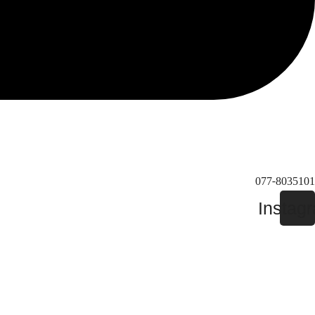
077-8035101
Instag